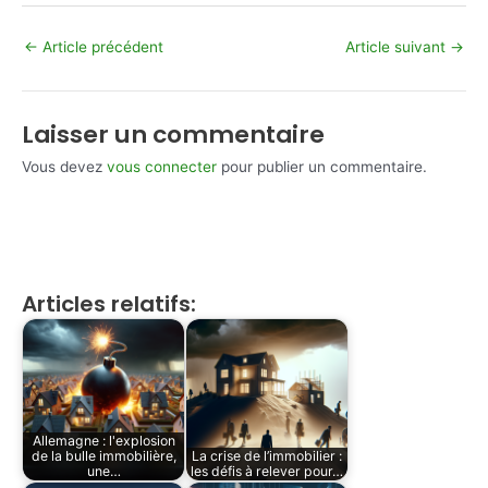
←
Article précédent
Article suivant
→
Laisser un commentaire
Vous devez
vous connecter
pour publier un commentaire.
Articles relatifs:
Allemagne : l'explosion
de la bulle immobilière,
La crise de l’immobilier :
une…
les défis à relever pour…