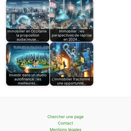
Immobilier en Occitanie :
Immobilier : les
la proposition
perspectives de reprise
audacieuse…
en 2024…
Investir dans un studio
autofinancé : les
L'immobilier fractionné :
meilleures…
une opportunité…
Chercher une page
Contact
Mentions légales