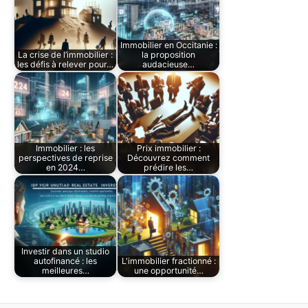
Immobilier en Occitanie :
La crise de l’immobilier :
la proposition
les défis à relever pour…
audacieuse…
Immobilier : les
Prix immobilier :
perspectives de reprise
Découvrez comment
en 2024…
prédire les…
Investir dans un studio
autofinancé : les
L'immobilier fractionné :
meilleures…
une opportunité…