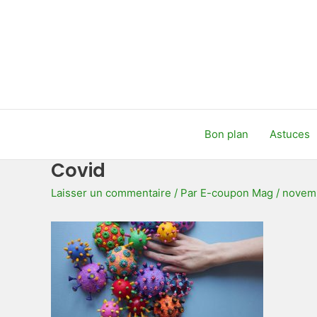
Aller
au
contenu
Bon plan
Astuces
Covid
Laisser un commentaire
/ Par
E-coupon Mag
/
novemb