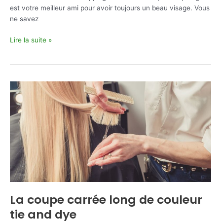
est votre meilleur ami pour avoir toujours un beau visage. Vous
ne savez
Il
Lire la suite »
existe
un
guide
pour
débutants
sur
l’application
du
maquillage
?
La coupe carrée long de couleur
tie and dye