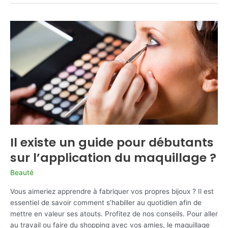
cols
existe-
t-
il
pour
les
chemises
?
Il existe un guide pour débutants
sur l’application du maquillage ?
Beauté
Vous aimeriez apprendre à fabriquer vos propres bijoux ? Il est
essentiel de savoir comment s’habiller au quotidien afin de
mettre en valeur ses atouts. Profitez de nos conseils. Pour aller
au travail ou faire du shopping avec vos amies, le maquillage