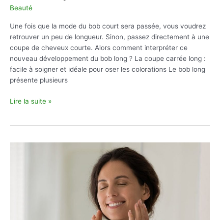
Beauté
Une fois que la mode du bob court sera passée, vous voudrez
retrouver un peu de longueur. Sinon, passez directement à une
coupe de cheveux courte. Alors comment interpréter ce
nouveau développement du bob long ? La coupe carrée long :
facile à soigner et idéale pour oser les colorations Le bob long
présente plusieurs
La
Lire la suite »
coupe
carrée
long
de
couleur
tie
and
dye