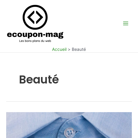
Aller
au
contenu
Main
Men
Accueil
Beauté
Beauté