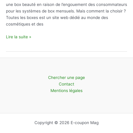
une box beauté en raison de l’engouement des consommateurs
pour les systèmes de box mensuels. Mais comment la choisir ?
Toutes les boxes est un site web dédié au monde des
cosmétiques et des
La
Lire la suite »
meilleure
box
beauté
pour
avoir
une
Chercher une page
belle
Contact
peau
Mentions légales
Copyright © 2026 E-coupon Mag